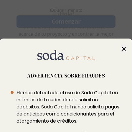
ADVERTENCIA SOBRE FRAUDES
Trabajemos juntos
Hemos detectado el uso de Soda Capital en
intentos de fraudes donde solicitan
depósitos. Soda Capital nunca solicita pagos
de anticipos como condicionantes para el
Juan Salvador Agraz 61, Santa Fe, Cuajimalpa
otorgamiento de créditos.
de Morelos, C.P. 05348 , CDMX