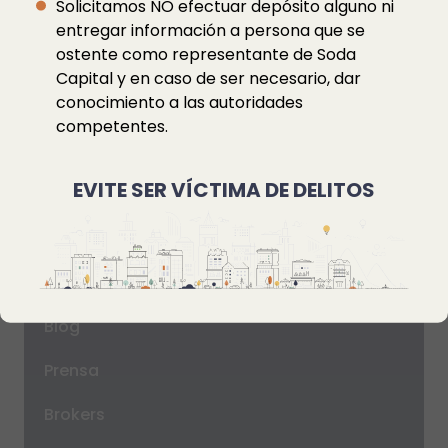
Solicitamos NO efectuar depósito alguno ni
Llámanos
-
55 9127 9254
entregar información a persona que se
ostente como representante de Soda
Escríbenos
-
hello@sodacapital.mx
Capital y en caso de ser necesario, dar
conocimiento a las autoridades
competentes.
EVITE SER VÍCTIMA DE DELITOS
Financiamiento
Productos
FAQ’s
Blog
Prensa
Brokers